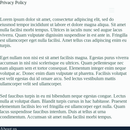
Skip
Privacy Policy
to
Camberwell, Inc.
content
Lorem ipsum dolor sit amet, consectetur adipiscing elit, sed do
eiusmod tempor incididunt ut labore et dolore magna aliqua. Sit amet
nulla facilisi morbi tempus. Ultrices in iaculis nunc sed augue lacus
viverra. Quam vulputate dignissim suspendisse in est ante in. Fringilla
est ullamcorper eget nulla facilisi. Amet tellus cras adipiscing enim eu
turpis.
Eget nullam non nisi est sit amet facilisis magna. Egestas purus viverra
accumsan in nisl nisi scelerisque eu ultrices. Quam pellentesque nec
nam aliquam sem et tortor consequat. Elementum integer enim neque
volutpat ac. Donec enim diam vulputate ut pharetra. Facilisis volutpat
est velit egestas dui id ornare arcu. Sed lectus vestibulum mattis
ullamcorper velit sed ullamcorper.
Sed faucibus turpis in eu mi bibendum neque egestas congue. Lectus
nulla at volutpat diam. Blandit turpis cursus in hac habitasse. Praesent
elementum facilisis leo vel fringilla est ullamcorper eget nulla. Quam
lacus suspendisse faucibus interdum. Duis at tellus at urna
condimentum. Accumsan sit amet nulla facilisi morbi tempus.
About us